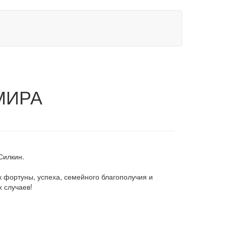
МИРА
Силкин.
 фортуны, успеха, семейного благополучия и
х случаев!