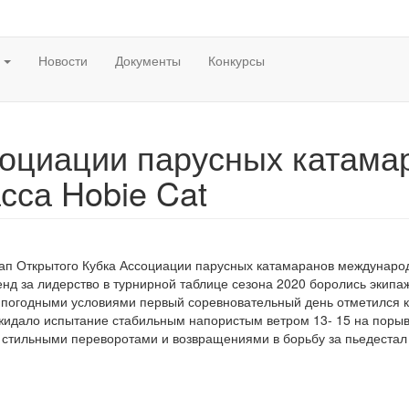
ы
Новости
Документы
Конкурсы
оциации парусных катама
сса Hobie Cat
тап Открытого Кубка Ассоциации парусных катамаранов международ
нд за лидерство в турнирной таблице сезона 2020 боролись экипа
погодными условиями первый соревновательный день отметился 
жидало испытание стабильным напористым ветром 13- 15 на порыва
 стильными переворотами и возвращениями в борьбу за пьедестал 