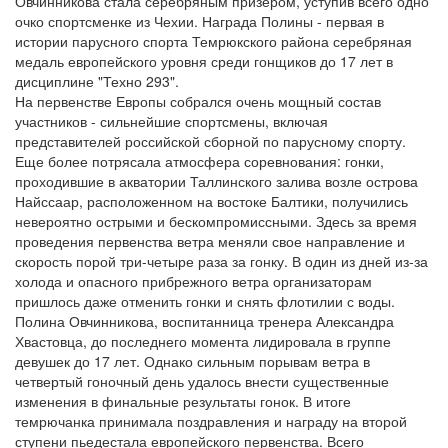
Овчинникова стала серебряным призером, уступив всего одно
очко спортсменке из Чехии. Награда Полины - первая в
истории парусного спорта Темрюкского района серебряная
медаль европейского уровня среди гонщиков до 17 лет в
дисциплине "Техно 293".
На первенстве Европы собрался очень мощный состав
участников - сильнейшие спортсмены, включая
представителей российской сборной по парусному спорту.
Еще более потрясала атмосфера соревнования: гонки,
проходившие в акватории Таллинского залива возле острова
Найссаар, расположенном на востоке Балтики, получились
невероятно острыми и бескомпромиссными. Здесь за время
проведения первенства ветра меняли свое направление и
скорость порой три-четыре раза за гонку. В один из дней из-за
холода и опасного прибрежного ветра организаторам
пришлось даже отменить гонки и снять флотилии с воды.
Полина Овчинникова, воспитанница тренера Александра
Хвастовца, до последнего момента лидировала в группе
девушек до 17 лет. Однако сильным порывам ветра в
четвертый гоночный день удалось внести существенные
изменения в финальные результаты гонок. В итоге
темрючанка принимала поздравления и награду на второй
ступени пьедестала европейского первенства. Всего