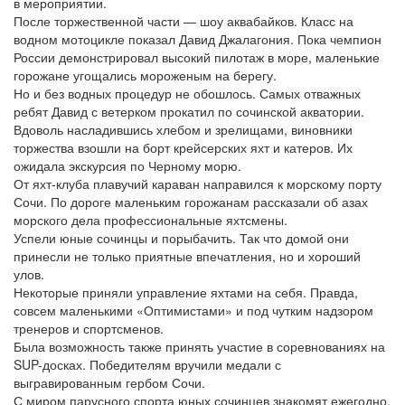
в мероприятии.
После торжественной части — шоу аквабайков. Класс на
водном мотоцикле показал Давид Джалагония. Пока чемпион
России демонстрировал высокий пилотаж в море, маленькие
горожане угощались мороженым на берегу.
Но и без водных процедур не обошлось. Самых отважных
ребят Давид с ветерком прокатил по сочинской акватории.
Вдоволь насладившись хлебом и зрелищами, виновники
торжества взошли на борт крейсерских яхт и катеров. Их
ожидала экскурсия по Черному морю.
От яхт-клуба плавучий караван направился к морскому порту
Сочи. По дороге маленьким горожанам рассказали об азах
морского дела профессиональные яхтсмены.
Успели юные сочинцы и порыбачить. Так что домой они
принесли не только приятные впечатления, но и хороший
улов.
Некоторые приняли управление яхтами на себя. Правда,
совсем маленькими «Оптимистами» и под чутким надзором
тренеров и спортсменов.
Была возможность также принять участие в соревнованиях на
SUP-досках. Победителям вручили медали с
выгравированным гербом Сочи.
С миром парусного спорта юных сочинцев знакомят ежегодно.