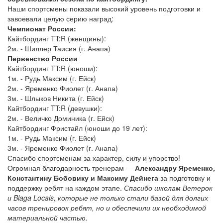
Наши спортсмены показали высокий уровень подготовки и
завоевали целую серию наград:
Чемпионат России:
Кайтбординг TT:R (женщины):
2м. - Шиллер Таисия (г. Анапа)
Первенство России
Кайтбординг TT:R (юноши):
1м. - Рудь Максим (г. Ейск)
2м. - Яременко Фиолет (г. Анапа)
3м. - Шлыков Никита (г. Ейск)
Кайтбординг TT:R (девушки):
2м. - Величко Доминика (г. Ейск)
Кайтбординг Фристайл (юноши до 19 лет):
1м. - Рудь Максим (г. Ейск)
3м. - Яременко Фиолет (г. Анапа)
Спасибо спортсменам за характер, силу и упорство!
Огромная благодарность тренерам —
Александру Яременко,
Константину Бобовику и Максиму Дейнега
за подготовку и
поддержку ребят на каждом этапе.
Спасибо школам Ветерок
и Blaga Locals, которые не только стали базой для долгих
часов тренировок ребят, но и обеспечили их необходимой
материальной частью.