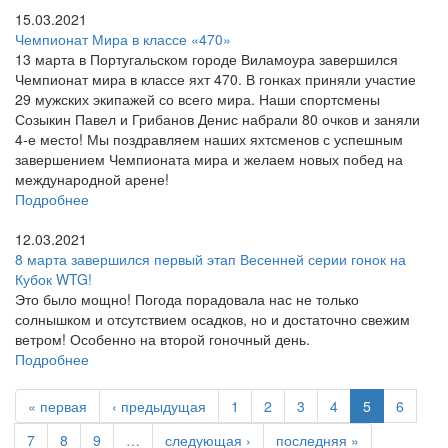
15.03.2021
Чемпионат Мира в классе «470»
13 марта в Португальском городе Виламоура завершился
Чемпионат мира в классе яхт 470. В гонках приняли участие
29 мужских экипажей со всего мира. Наши спортсмены
Созыкин Павел и Грибанов Денис набрали 80 очков и заняли
4-е место! Мы поздравляем наших яхтсменов с успешным
завершением Чемпионата мира и желаем новых побед на
международной арене!
Подробнее
12.03.2021
8 марта завершился первый этап Весенней серии гонок на
Кубок WTG!
Это было мощно! Погода порадовала нас не только
солнышком и отсутствием осадков, но и достаточно свежим
ветром! Особенно на второй гоночный день.
Подробнее
« первая
‹ предыдущая
1
2
3
4
5
6
7
8
9
…
следующая ›
последняя »